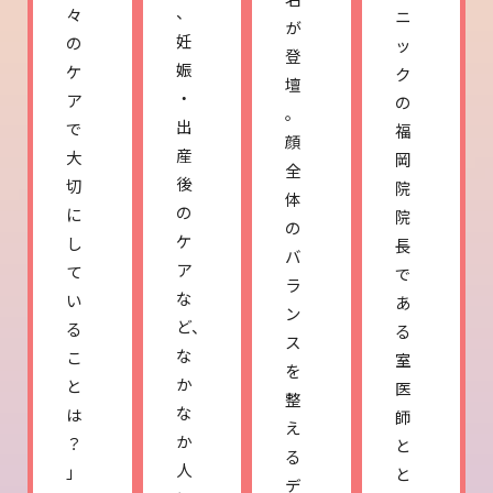
、
々
ニ
が
妊
の
ッ
登
娠
ケ
ク
壇
・
ア
の
。
出
で
福
顔
産
大
岡
全
後
切
院
体
の
に
院
の
ケ
し
長
バ
ア
て
で
ラ
な
い
あ
ン
ど、
る
る
ス
な
こ
室
を
か
と
医
整
な
は
師
え
か
？
と
る
人
」
と
デ