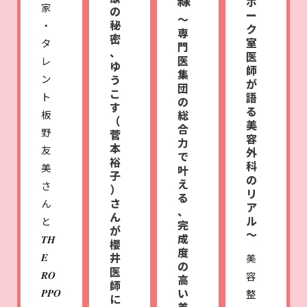
ポ
家
の
ー
〜
秘
・
ク
専
密
室
タ
門
、
医
医
レ
ゆ
師
集
ン
う
が
団
こ
ト
語
の
す
る
板
総
（
美
合
野
菅
容
力
本
友
外
で
裕
科
美
叶
子
の
え
さ
）
リ
る
さ
ん
ア
、
ん
ル
と
完
が
〜
成
𝑻𝑯
櫻
度
𝑬
井
美
の
医
𝑹𝑶
容
高
師
𝑷𝑷𝑶
い
整
に