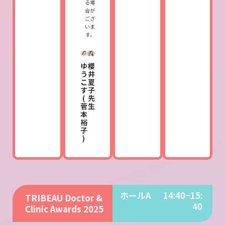
る場
合が
ござ
いま
す。
ゆ
櫻
う
井
こ
夏
す
子
(
先
菅
生
本
裕
子
)
ホールA
14:40~15:
TRIBEAU Doctor &
40
Clinic Awards 2025