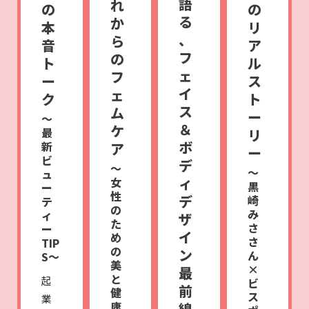
語
れ
の
の
る
か
本
リ
、
ら
音
ア
フ
の
ト
ル
ェ
フ
ー
ス
イ
ェ
ク
ト
ス
ム
ー
〜
＆
ケ
最
リ
ボ
新
ア
ー
ビ
デ
〜
〜
ュ
ィ
女
黒
ー
性
デ
崎
テ
の
み
ィ
ザ
た
さ
ー
イ
め
さ
TIP
の
ン
ん
S〜
美
×
最
と
起
ビ
前
健
ス
業
康
線