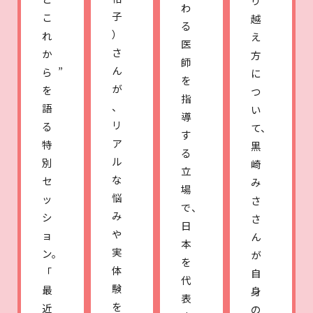
り
わ
子
こ
越
る
）
れ
え
医
さ
か
方
師
ん
ら”
に
を
が
を
つ
指
、
語
い
導
リ
る
て、
す
ア
特
黒
る
ル
別
崎
立
な
セ
み
場
悩
ッ
さ
で、
み
シ
さ
日
や
ョ
ん
本
実
ン。
が
を
体
「
自
代
験
最
身
表
を
近
の