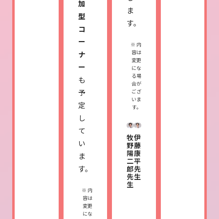
加
ま
型
す。
コ
ー
※ 内
容は
ナ
変更
ー
にな
る場
も
合が
予
ござ
いま
定
す。
し
て
牧
伊
い
野
藤
陽
康
ま
二
平
す。
郎
先
先
生
生
※ 内
容は
変更
にな