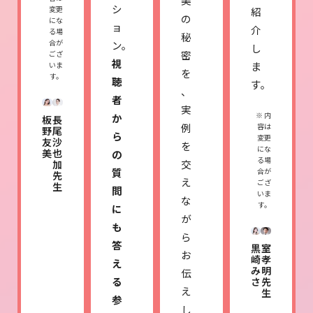
美
シ
変更
紹
の
にな
ョ
介
る場
秘
合が
ン。
し
密
ござ
視
ま
いま
を
す。
聴
す。
、
者
実
※ 内
か
板
長
例
容は
野
尾
ら
変更
友
沙
を
にな
美
也
の
る場
交
加
質
合が
先
え
ござ
生
問
いま
な
す。
に
が
も
ら
答
黒
室
お
崎
孝
え
み
明
伝
る
さ
先
え
生
参
し