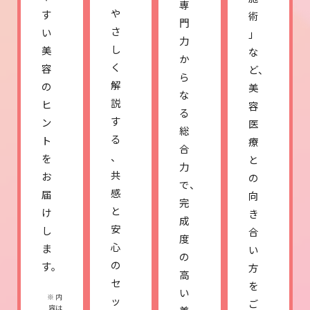
専
や
す
術
門
さ
い
」
力
し
美
な
か
く
容
ど、
ら
解
の
美
な
説
ヒ
容
る
す
ン
医
総
る
ト
療
合
、
を
と
力
共
お
の
で、
感
届
向
完
と
け
き
成
安
し
合
度
心
ま
い
の
の
す。
方
高
セ
を
い
※ 内
ッ
ご
容は