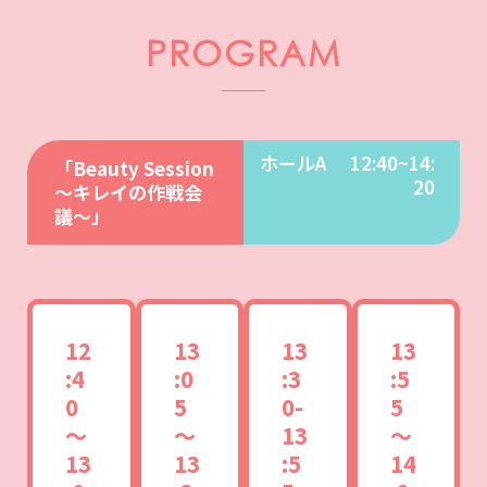
PROGRAM
ホールA
12:40~14:
「Beauty Session
20
〜キレイの作戦会
議〜」
12
13
13
13
:4
:0
:3
:5
0
5
0-
5
〜
〜
13
〜
13
13
:5
14