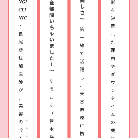
美
𝑵𝑮𝑰
全
形
し
部
𝑪𝑳𝑰
を
さ
聞
𝑵𝑰𝑪
〜
決
い
・
意
ち
第
ゃ
長
し
一
い
尾
た
ま
線
沙
理
し
で
也
た
由
活
！
加
や
躍
～
医
ダ
し
ゆ
師
ウ
、
う
が
ン
美
こ
、
タ
容
す
美
イ
医
（
容
ム
療
菅
の“
の
に
本
今”
乗
携
裕
と“