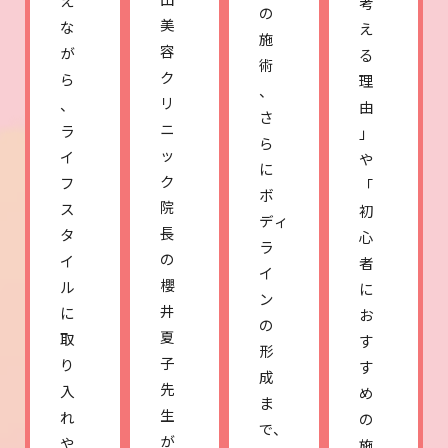
え
考
の
美
な
え
施
容
が
る
術
ク
ら
理
、
リ
、
由
さ
ニ
ラ
」
ら
ッ
イ
や
に
ク
フ
「
ボ
院
ス
初
ディ
長
タ
心
ラ
の
イ
者
イ
櫻
ル
に
ン
井
に
お
の
夏
取
す
形
子
り
す
成
先
入
め
ま
生
れ
の
で、
が
や
施