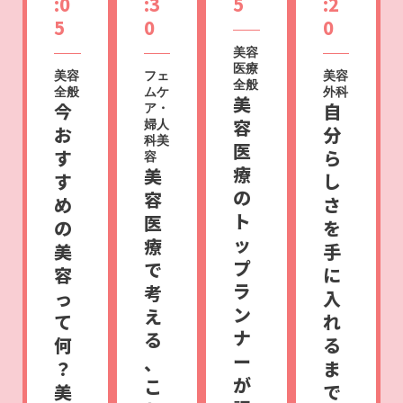
:0
:3
5
:2
5
0
0
美容
医療
美容
フェ
美容
全般
全般
ムケ
外科
美
今
自
ア・
容
婦人
お
分
科美
医
す
ら
容
療
美
す
し
の
容
め
さ
ト
医
の
を
ッ
療
美
手
プ
で
容
に
ラ
考
っ
入
ン
え
て
れ
ナ
る
何
る
ー
、
？
ま
が
こ
美
で