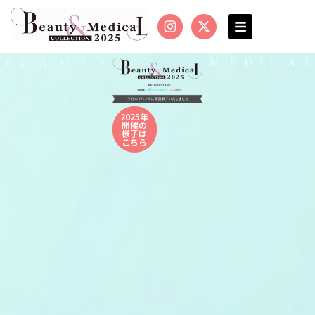
内
I
X
容
n
-
を
s
t
t
w
ス
a
i
キ
g
t
r
t
ッ
a
e
プ
m
r
2025年
開催の
様子は
こちら