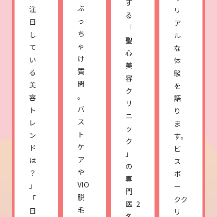
す
ぶ
注
リ
る
っ
目
ア
「
ち
し
ル
聖
ゃ
て
な
心
け
い
体
美
質
る
験
容
問
美
を
ク
。
容
語
リ
バ
ト
り
ニ
ス
レ
ま
ッ
ト
ン
す。
ク
ケ
ド
ビ
」
ア
は
ス
の
や
？
ポ
専
VIO
」
ー
門
脱
「
クク
医2
毛
日
リ
名