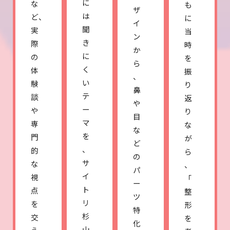
に
な
も
ザ
は
ど、
に
イ
聞
実
当
ン
き
際
時
か
に
の
を
ら
く
体
振
、
い
験
り
鼻
テ
談
返
や
ー
や
り
目
マ
専
な
な
を
門
が
ど
、
的
ら
の
サ
な
、
パ
イ
視
「
ー
ト
点
整
ツ
リ
を
形
特
杉
交
を
化
山